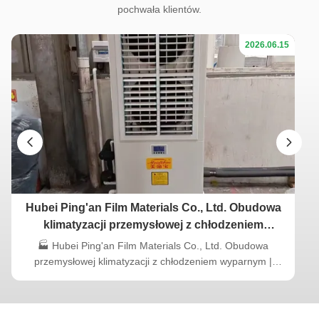
pochwała klientów.
2026.06.15
Hubei Ping'an Film Materials Co., Ltd. Obudowa
klimatyzacji przemysłowej z chłodzeniem
wyparnym | Meidebao
🏭 Hubei Ping'an Film Materials Co., Ltd. Obudowa
przemysłowej klimatyzacji z chłodzeniem wyparnym |
Meidebao Przegląd projektu Nazwa projektu: Hubei Ping'an
Warsztat produkcji materiałów filmowych Przemysłowy
system klimatyzacji z chłodzeniem wyparnym Klient: Hubei