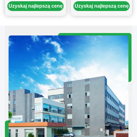
ze źródłem powietrza dla
Wysoka wydajność
Uzyskaj najlepszą cenę
Uzyskaj najlepszą cenę
elektrowni
21,37kw
samochodowych