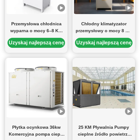
Przemysłowa chłodnica
Chłodny klimatyzator
wyparna o mocy 6–8 KM
przemysłowy o mocy 8 KM
zapewniająca
do warsztatu
Uzyskaj najlepszą cenę
Uzyskaj najlepszą cenę
oszczędność energii 30–
laboratoryjnego w
50%, przepływ powietrza o
magazynie Chłodzenie
długości 18 m i brak
świeżym powietrzem
problemów z instalacją dla
Niskie koszty utrzymania
fabryk i magazynów
Płytka ocynkowa 36kw
25 KM Pływalnia Pumpy
Komercyjna pompa ciepła
cieplne źródło powietrza