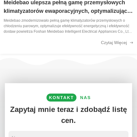
Meidebao ulepsza pełną gamę przemysłowych
klimatyzatorów ewaporacyjnych, optymalizując
efektywność energetyczną i dopływ powietrza
Meidebao zmodernizowało pełną gamę klimatyzatorów przemysłowych o
chłodzeniu parowym, optymalizuje efektywność energetyczną i efektywność
dostaw powietrza Foshan Meidebao Intelligent Electrical Appliances Co., Ltd.,
26-letni profesjonalny producent energooszczędnych urządzeń HVAC,W tym
Czytaj Więcej
miesiącu ...
KONTAKT
NAS
Zapytaj mnie teraz i zdobądź listę
cen.