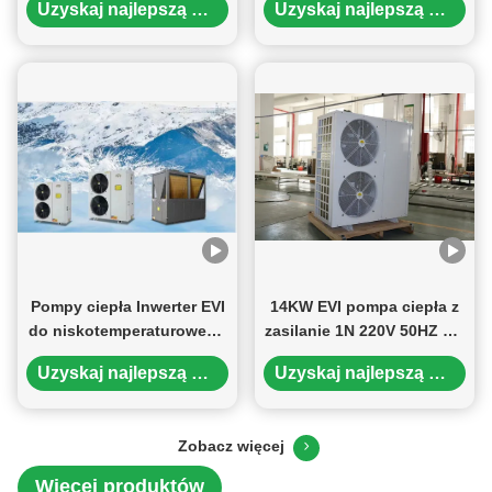
Uzyskaj najlepszą cenę
Uzyskaj najlepszą cenę
inwerterem o wysokiej
przyjaznej dla środowiska
wydajności
konstrukcji i inteligentnej
wydajności do ogrzewania
i chłodzenia mieszkań
Pompy ciepła Inwerter EVI
14KW EVI pompa ciepła z
do niskotemperaturowego
zasilanie 1N 220V 50HZ dla
ogrzewania i chłodzenia za
efektywnego ogrzewania
Uzyskaj najlepszą cenę
Uzyskaj najlepszą cenę
pomocą czynnika
wody w temperaturze
chłodniczego R410A
otoczenia -25 ~ 43 ° C
Zobacz więcej
Więcej produktów