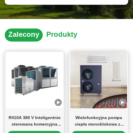
Zalecony
Produkty
R410A 380 V Inteligentnie
Wielofunkcyjna pompa
sterowana komercyjna
ciepła monoblokowa ze
pompa ciepła do basenu z
źródłem powietrza o