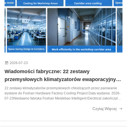
2026-07-23
Wiadomości fabryczne: 22 zestawy
przemysłowych klimatyzatorów ewaporacyjnych
wysłane do projektu chłodzenia fabryki sprzętu
22 zestawy klimatyzatorów przemysłowych chłodzących przez parowanie
wysłane do Foshan Hardware Factory Cooling Project Data wydania: 2026-
w Foshan
07-23Niedawno fabryka Foshan Meidebao Intelligent Electrical zakończyła
pakowanie i załadunek 22 zestawów klimatyzatorów przemysłowych o
Czytaj Więcej
pionowym chłodzeniu ...